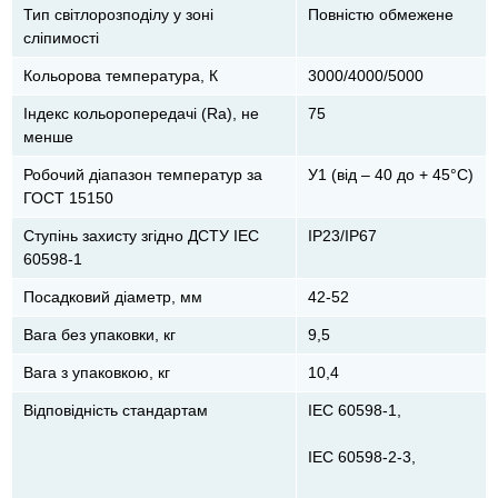
Тип світлорозподілу у зоні
Повністю обмежене
сліпимості
Кольорова температура, К
3000/4000/5000
Індекс кольоропередачі (Ra), не
75
менше
Робочий діапазон температур за
У1 (від – 40 до + 45°С)
ГОСТ 15150
Ступінь захисту згідно ДСТУ IEC
ІР23/ІР67
60598-1
Посадковий діаметр, мм
42-52
Вага без упаковки, кг
9,5
Вага з упаковкою, кг
10,4
Відповідність стандартам
ІЕС 60598-1,
ІЕС 60598-2-3,