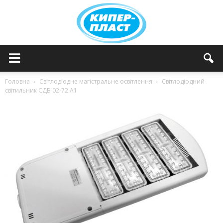
КИПЕРПЛАСТ
Головна
Світлодіодне магістральне освітлення
Світлодіодний
світильник СДВ 02-72 А1