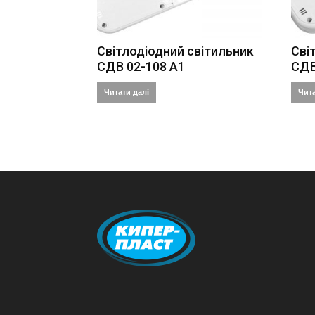
Світлодіодний світильник
Сві
СДВ 02-108 А1
СДВ
Читати далі
Чита