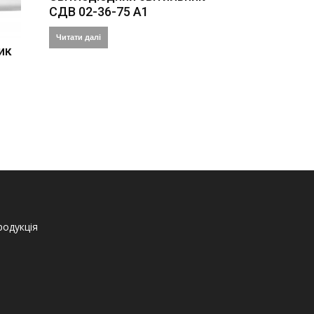
СДВ 02-36-75 А1
Читати далі
ик
родукція