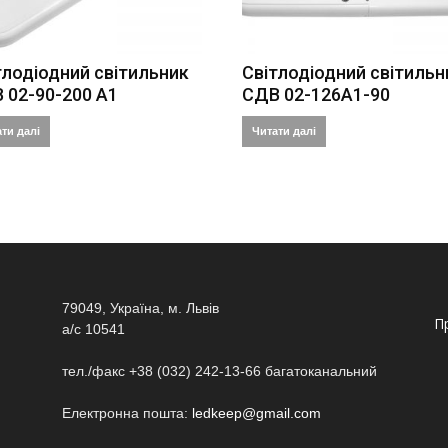
тлодіодний світильник
Cвітлодіодний світильн
 02-90-200 А1
СДВ 02-126А1-90
ти далі
Читати далі
79049, Україна, м. Львів
П
а/с 10541
тел./факс +38 (032) 242-13-66 багатоканальний
Електронна пошта:
ledkeep@gmail.com