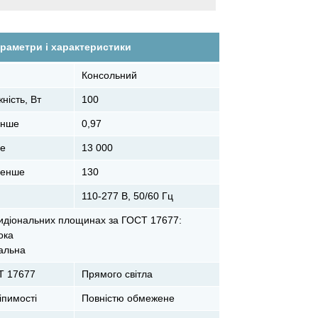
раметри і характеристики
Консольний
ність, Вт
100
енше
0,97
ше
13 000
 менше
130
110-277 В, 50/60 Гц
еридіональних площинах за ГОСТ 17677:
ока
іальна
СТ 17677
Прямого світла
іпимості
Повністю обмежене