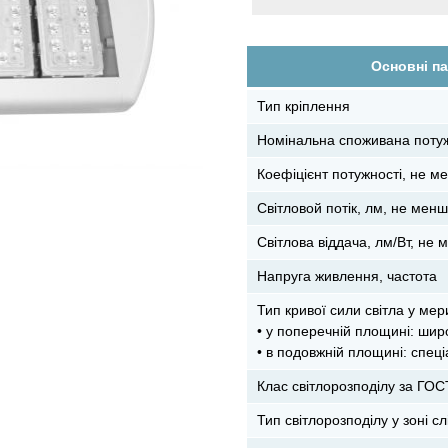
Основні па
Тип кріплення
Номінальна споживана потуж
Коефіцієнт потужності, не м
Світловой потік, лм, не мен
Світлова віддача, лм/Вт, не
Напруга живлення, частота
Тип кривої сили світла у м
• у поперечній площині: шир
• в подовжній площині: спец
Клас світлорозподілу за ГО
Тип світлорозподілу у зоні сл