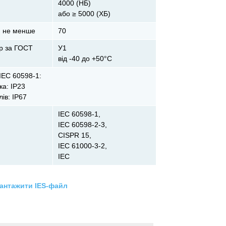
4000 (НБ)
або ≥ 5000 (ХБ)
, не менше
70
р за ГОСТ
У1
від -40 до +50°С
IEC 60598-1:
ка: IP23
ів: ІР67
ІЕС 60598-1,
ІЕС 60598-2-3,
CISPR 15,
ІЕС 61000-3-2,
ІЕС
антажити IES-файл