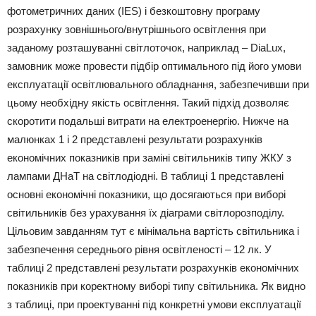
фотометричних даних (IES) і безкоштовну програму
розрахунку зовнішнього/внутрішнього освітлення при
заданому розташуванні світлоточок, наприклад – DiaLux,
замовник може провести підбір оптимального під його умови
експлуатації освітлювального обладнання, забезпечивши при
цьому необхідну якість освітлення. Такий підхід дозволяє
скоротити подальші витрати на електроенергію. Нижче на
малюнках 1 і 2 представлені результати розрахунків
економічних показників при заміні світильників типу ЖКУ з
лампами ДНаТ на світлодіодні. В таблиці 1 представлені
основні економічні показники, що досягаються при виборі
світильників без урахування їх діаграми світлорозподілу.
Цільовим завданням тут є мінімальна вартість світильника і
забезпечення середнього рівня освітленості – 12 лк. У
таблиці 2 представлені результати розрахунків економічних
показників при коректному виборі типу світильника. Як видно
з таблиці, при проектуванні під конкретні умови експлуатації